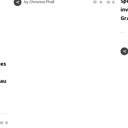
Sp
by
Christine Phall
0
0
inv
Gr
...
ces
'au
0