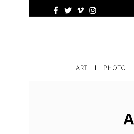
Inscrivez-
Ema
ART
PHOTO
ema
tier
A