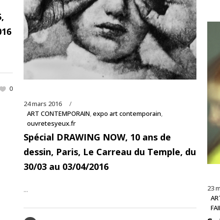
,
016
0
24 mars 2016
ART CONTEMPORAIN
,
expo art contemporain
,
ouvretesyeux.fr
Spécial DRAWING NOW, 10 ans de
dessin, Paris, Le Carreau du Temple, du
30/03 au 03/04/2016
23 m
...
AR
FAI