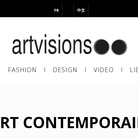
FR
EN
中文
vous à notre Newsletter !
il
FASHION
DESIGN
VIDEO
LI
En continuant, vous acceptez de nous communiquer votre adresse
il pour l’envoi de la Newsletter. En aucun cas elle ne sera transmise 
s.
RT CONTEMPORA