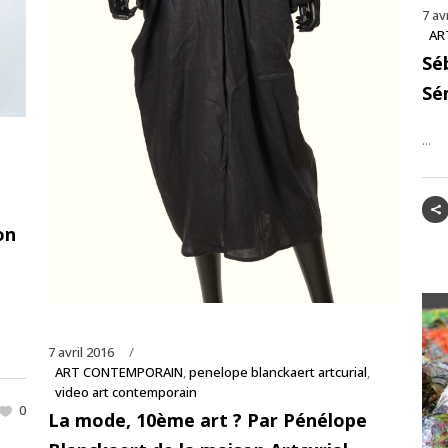
7 av
AR
Sé
Sé
...
on
7 avril 2016
ART CONTEMPORAIN
,
penelope blanckaert artcurial
,
video art contemporain
0
La mode, 10ème art ? Par Pénélope