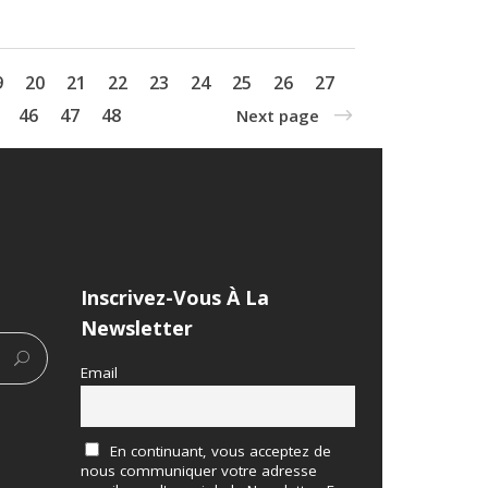
9
20
21
22
23
24
25
26
27
46
47
48
Next page
Inscrivez-Vous À La
Newsletter
Email
En continuant, vous acceptez de
nous communiquer votre adresse