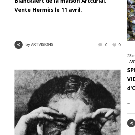
Blanckaert de la maison Artcurial.
Vente Hermès le 11 avril.
...
by
ARTVISIONS
0
0
28 m
AR
SP
VI
d'
...