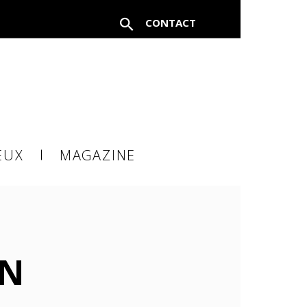
CONTACT
FERMER
EUX
MAGAZINE
à un
IN