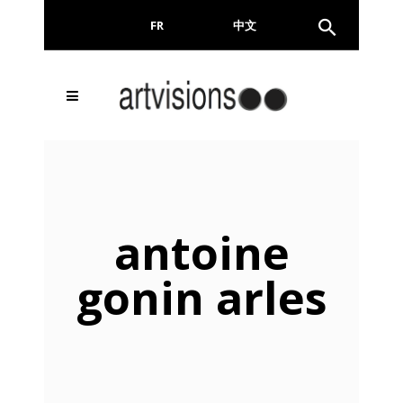
FR
EN
中文
Email
antoine
gonin arles
En continuant, vous acceptez de nous communiquer
votre adresse email pour l’envoi de la Newsletter. En
aucun cas elle ne sera transmise à un tiers.