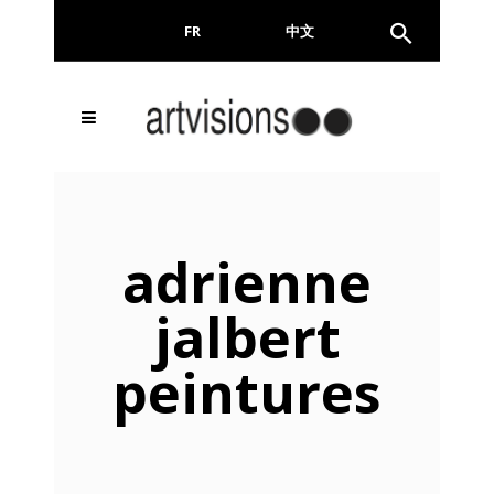
FR
EN
中文
Email
adrienne
jalbert
En continuant, vous acceptez de nous communiquer
peintures
votre adresse email pour l’envoi de la Newsletter. En
aucun cas elle ne sera transmise à un tiers.