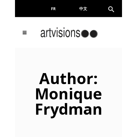
FR
EN
中文
Email
Author:
Monique
En continuant, vous acceptez de nous communiquer
Frydman
votre adresse email pour l’envoi de la Newsletter. En
aucun cas elle ne sera transmise à un tiers.