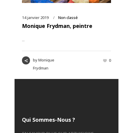
14 janvier 2019
Non classé
Monique Frydman, peintre
...
by
Monique
0
Frydman
Qui Sommes-Nous ?