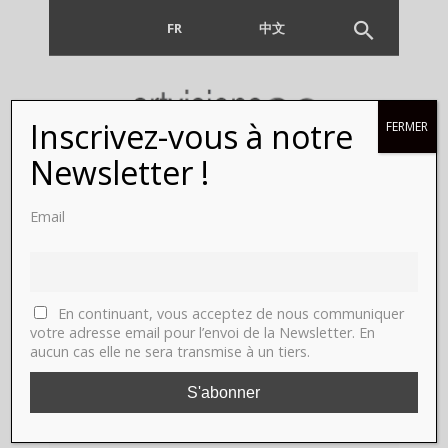
FR
EN
中文
Inscrivez-vous à notre
FERMER
Newsletter !
Email
Author:
Barbara
En continuant, vous acceptez de nous communiquer
Polla
votre adresse email pour l’envoi de la Newsletter. En
aucun cas elle ne sera transmise à un tiers.