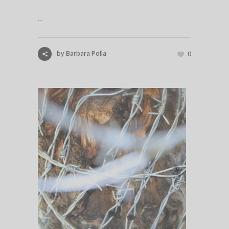
...
by
Barbara Polla
0