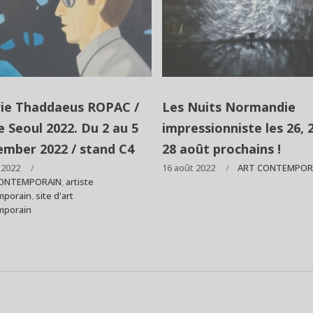
rie Thaddaeus ROPAC /
Les Nuits Normandie
e Seoul 2022. Du 2 au 5
impressionniste les 26, 
ember 2022 / stand C4
28 août prochains !
 2022
16 août 2022
ART CONTEMPOR
ONTEMPORAIN
,
artiste
mporain
,
site d'art
mporain