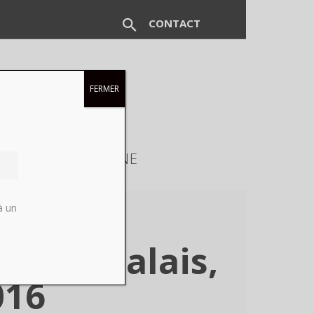
CONTACT
FERMER
EUX
MAGAZINE
à un
rand-Palais,
016