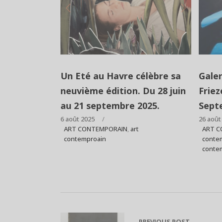
Un Eté au Havre célèbre sa
Gale
neuvième édition. Du 28 juin
Friez
au 21 septembre 2025.
Sept
6 août 2025
26 août
ART CONTEMPORAIN
,
art
ART C
contemproain
conte
conte
PREVIOUS POST