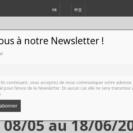
FR
EN
中文
vous à notre Newsletter !
il
FASHION
DESIGN
VIDEO
LI
En continuant, vous acceptez de nous communiquer votre adresse
il pour l’envoi de la Newsletter. En aucun cas elle ne sera transmise 
s.
mpires, Paris, G
 08/05 au 18/06/2