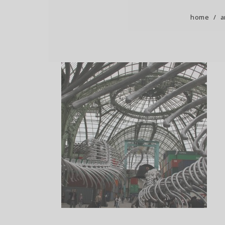
home
/
a