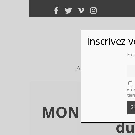
Inscrivez-
Ema
ART
PHOTO
ema
tier
MONUMENTA E
du