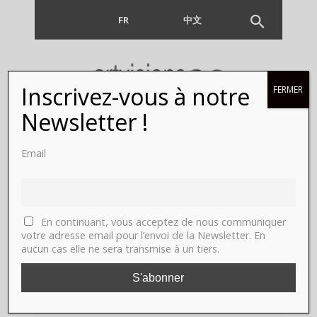
FR
EN
中文
Inscrivez-vous à notre
FERMER
Newsletter !
Corinne
Email
Fhima, 8è
avenue, du
En continuant, vous acceptez de nous communiquer
22 au
votre adresse email pour l’envoi de la Newsletter. En
aucun cas elle ne sera transmise à un tiers.
26/10/15