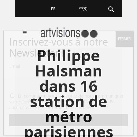
FR
EN
中文
Inscrivez-vous à notre
FERMER
Philippe
Newsletter !
Halsman
Email
dans 16
station de
En continuant, vous acceptez de nous communiquer
votre adresse email pour l’envoi de la Newsletter. En
aucun cas elle ne sera transmise à un tiers.
métro
parisiennes