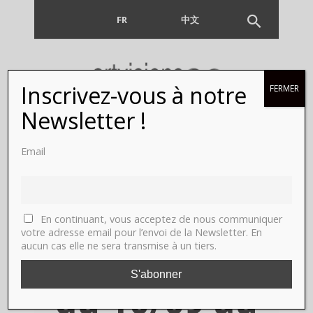
FR
EN
中文
Inscrivez-vous à notre
FERMER
Christine
Newsletter !
Barbe,
Email
Paris,
galerie Eric
En continuant, vous acceptez de nous communiquer
votre adresse email pour l’envoi de la Newsletter. En
aucun cas elle ne sera transmise à un tiers.
Mouchet,
du 10/09 au