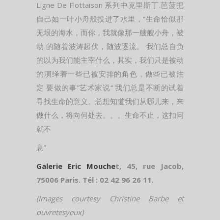
Ligne De Flottaison 系列中克里斯丁.芭菠把
自己如一叶小舟般投进了水里，“生命恰似那
无垠的海水，而你，我就像那一艘艘小舟，被
动 的随着波涛起伏，随波逐流。 我们总自负
的以为我们能主宰什么，其实，我们只是被动
的演绎着一些已被安排的角色，做些已被注
定 要做的事”艺术家说“ 我们总是不断的试着
寻找生命的意义。总想知道我们从哪儿来，来
做什么，将向何处去。。。生命不止，这扣问
就不
息”
Galerie Eric Mouche
t, 45, rue Jacob,
75006 Paris. Tél : 02 42 96 26 11.
(Images courtesy Christine Barbe et
ouvretesyeux)