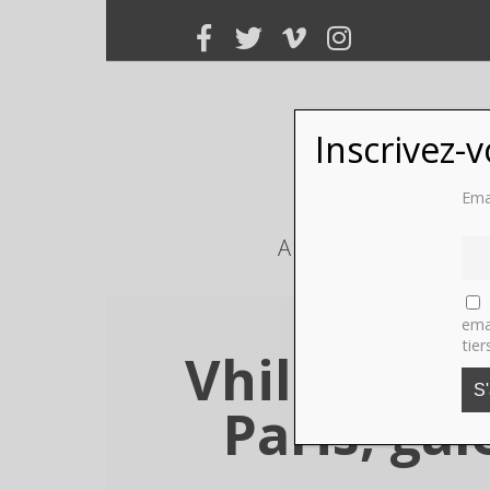
Inscrivez-
Ema
ART
PHOTO
ema
tier
Vhils par 
Paris, ga