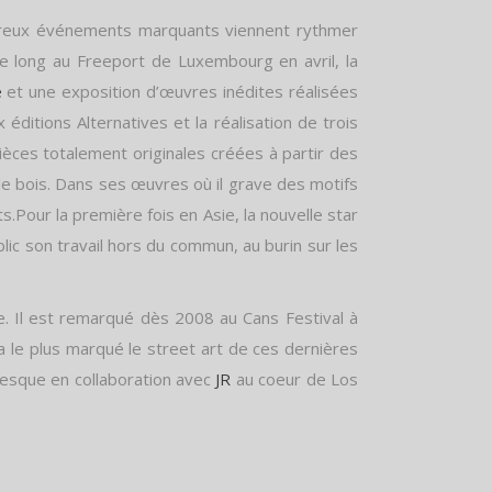
reux événements marquants viennent rythmer
e long au Freeport de Luxembourg en avril, la
e
et une exposition d’œuvres inédites réalisées
itions Alternatives et la réalisation de trois
èces totalement originales créées à partir des
u le bois. Dans ses œuvres où il grave des motifs
s.Pour la première fois en Asie, la nouvelle star
lic son travail hors du commun, au burin sur les
. Il est remarqué dès 2008 au Cans Festival à
a le plus marqué le street art de ces dernières
ntesque en collaboration avec
JR
au coeur de Los