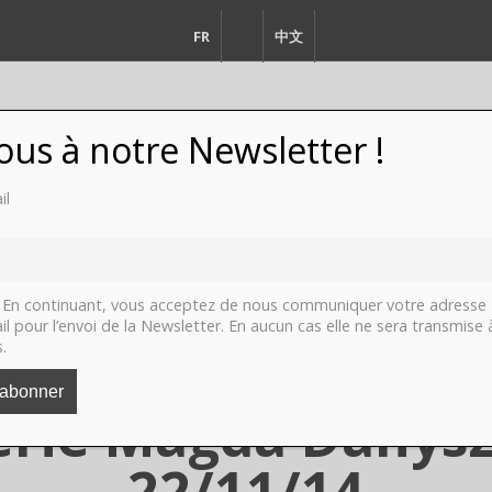
FR
EN
中文
vous à notre Newsletter !
il
FASHION
DESIGN
VIDEO
LI
En continuant, vous acceptez de nous communiquer votre adresse
il pour l’envoi de la Newsletter. En aucun cas elle ne sera transmise 
s.
Barbara Polla & Ma
lerie Magda Danysz
22/11/14