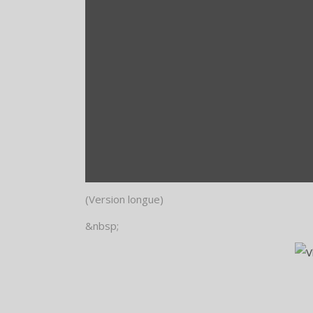
(Version longue)
&nbsp;