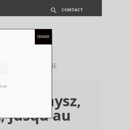
CONTACT
FERMER
EUX
MAGAZINE
à un
gda Danysz,
, jusqu'au