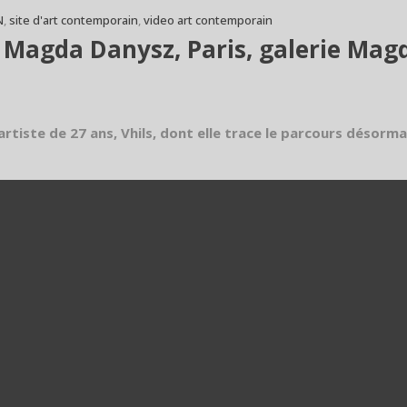
N
,
site d'art contemporain
,
video art contemporain
& Magda Danysz, Paris, galerie Mag
artiste de 27 ans, Vhils, dont elle trace le parcours désorm