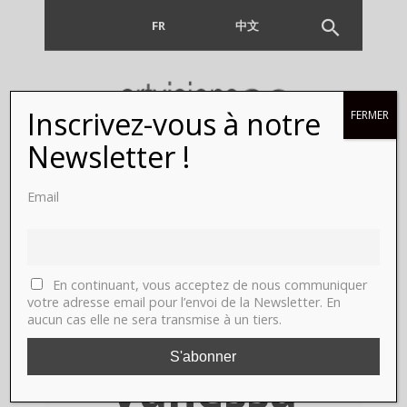
FR
EN
中文
Inscrivez-vous à notre
FERMER
Comment
Newsletter !
je suis
Email
oiseau,
Paris,
En continuant, vous acceptez de nous communiquer
votre adresse email pour l’envoi de la Newsletter. En
aucun cas elle ne sera transmise à un tiers.
galerie
Vanessa