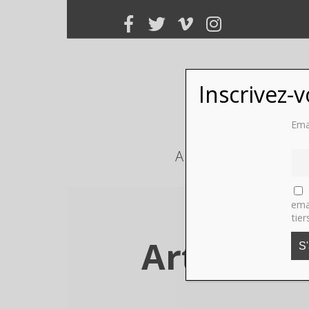
Inscrivez-
Ema
ART
PHOTO
ema
tier
Art Elysé