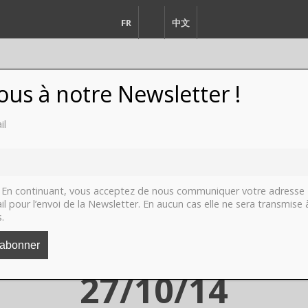
FR
EN
中文
vous à notre Newsletter !
il
FASHION
DESIGN
VIDEO
LI
En continuant, vous acceptez de nous communiquer votre adresse
il pour l’envoi de la Newsletter. En aucun cas elle ne sera transmise 
s.
es, Champs Elysées
27/10/14