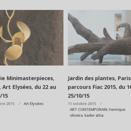
ie Minimasterpieces,
Jardin des plantes, Paris
, Art Elysées, du 22 au
parcours Fiac 2015, du 1
/15
25/10/15
bre 2015
Art Elysées
11 octobre 2015
ART CONTEMPORAIN
,
henrique
oliveira
,
kader attia