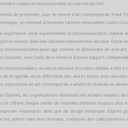
vénement majeur et incontournable du marché de l’art.
eureux de présenter, avec le centre d’Art Contemporain Frank Po
cinétique, en mettant à l’honneur l’artiste vénézuélien Carlos Cruz
aie expérience, venir expérimenter la chromosaturation, habitat 
ent le visiteur dans une situation monochrome absolue. Cette exp
 chromosaturation peut agir comme un détonateur en activant 
dans l’espace, sans l’aide de la forme ni d’aucun support, indépen
 incontournables, durant la semaine d’octobre dédiée à l’Art à Pa
e de la capitale, et se différencie des autres foires, avec une iden
ses expositions en art contemporain s’améliorer d’année en année
 Art Élysées, les organisateurs réunissent les acteurs majeurs du
s et offrent chaque année de nouvelles éditions toujours plus ex
mporain «classique» ainsi que du design historique d’après-gu
que les autres dans leur domaine, s’adresse aux collectionneu