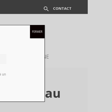
CONTACT
FERMER
EUX
MAGAZINE
à un
, du 23 au