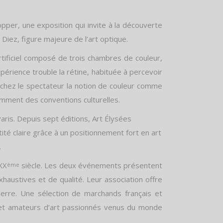
pper, une exposition qui invite à la découverte
 Diez, figure majeure de l’art optique.
artificiel composé de trois chambres de couleur,
érience trouble la rétine, habituée à percevoir
chez le spectateur la notion de couleur comme
damment des conventions culturelles.
ris. Depuis sept éditions, Art Élysées
tité claire grâce à un positionnement fort en art
.
 XX
siècle. Les deux événements présentent
ème
haustives et de qualité. Leur association offre
erre. Une sélection de marchands français et
rs et amateurs d’art passionnés venus du monde