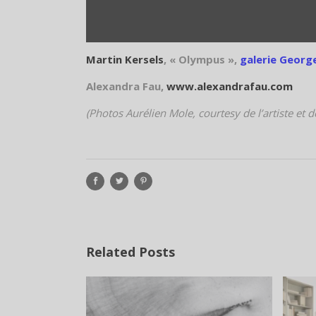
Martin Kersels
, « Olympus »,
galerie Georg
Alexandra Fau,
www.alexandrafau.com
(Photos Aurélien Mole, courtesy de l’artiste et de
Related Posts