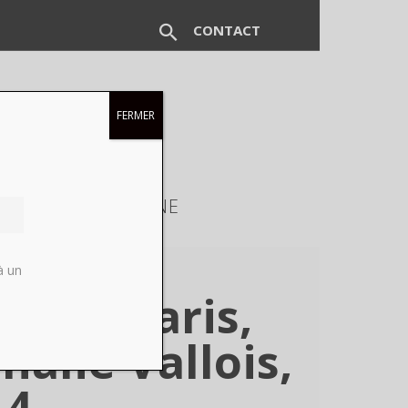
CONTACT
FERMER
EUX
MAGAZINE
à un
 Fau, Paris,
alie Vallois,
14