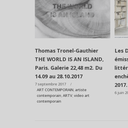
Thomas Tronel-Gauthier
Les 
THE WORLD IS AN ISLAND,
émiss
Paris. Galerie 22,48 m2. Du
litt
14.09 au 28.10.2017
enchè
7 septembre 2017
2017.
ART CONTEMPORAIN
,
artiste
6 juin 2
contemporain
,
ARTV
,
video art
contemporain