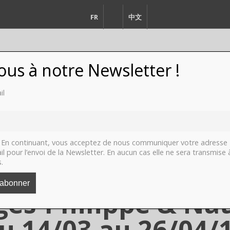
FR
EN
中文
vous à notre Newsletter !
il
FASHION
DESIGN
VIDEO
LI
En continuant, vous acceptez de nous communiquer votre adresse
il pour l’envoi de la Newsletter. En aucun cas elle ne sera transmise 
s.
els par Alexandra
ges-Philippe & Nath
u 14/03 au 26/04/