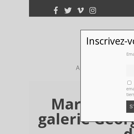
Inscrivez-
Ema
ART
PHOTO
ema
tier
Martin Kers
galerie Geor
d