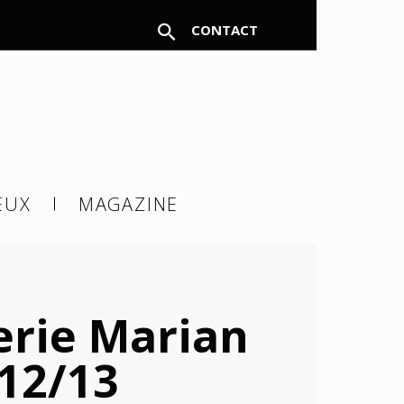
CONTACT
FERMER
EUX
MAGAZINE
à un
erie Marian
12/13