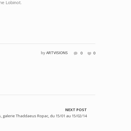
ne Lobinot.
by
ARTVISIONS
0
0
NEXT POST
s, galerie Thaddaeus Ropac, du 15/01 au 15/02/14