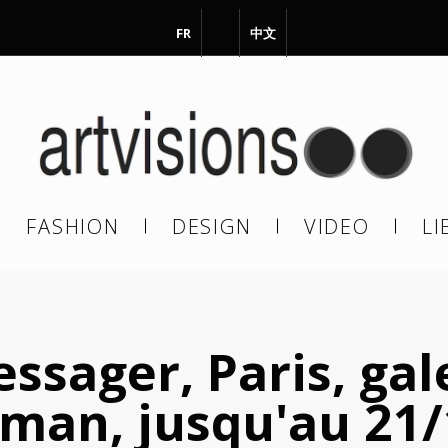
FR
EN
中文
vous à notre Newsletter !
il
FASHION
DESIGN
VIDEO
LI
En continuant, vous acceptez de nous communiquer votre adresse
il pour l’envoi de la Newsletter. En aucun cas elle ne sera transmise 
s.
ssager, Paris, gal
man, jusqu'au 21/