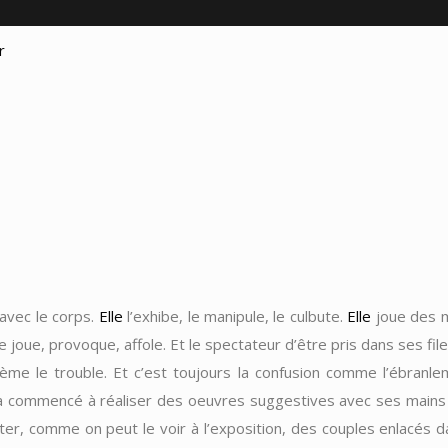
avec le corps.
Elle
l’exhibe, le manipule, le culbute.
Elle
joue des m
lle joue, provoque, affole. Et le spectateur d’être pris dans ses f
t sème le trouble. Et c’est toujours la confusion comme l’ébran
e a commencé à réaliser des oeuvres suggestives avec ses mains
ter, comme on peut le voir à l’exposition, des couples enlacés 