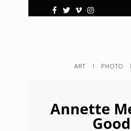
Inscrivez-
Ema
ART
PHOTO
ema
tier
Annette Me
Good