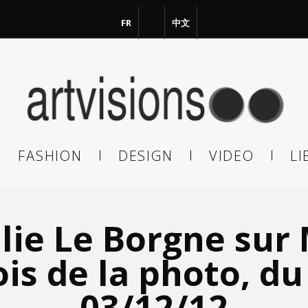
FR
EN
中文
vous à notre Newsletter !
il
FASHION
DESIGN
VIDEO
LI
En continuant, vous acceptez de nous communiquer votre adresse
il pour l’envoi de la Newsletter. En aucun cas elle ne sera transmise 
s.
ulie Le Borgne sur
ois de la photo, du
03/12/12