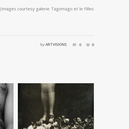
.(Images courtesy galerie Tagomago et le Filles
by
ARTVISIONS
0
0