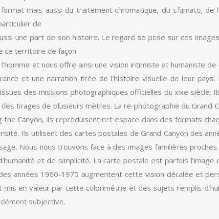
format mais aussi du traitement chromatique, du sfumato, de l’u
particulier de
ussi une part de son histoire. Le regard se pose sur ces image
 ce territoire de façon
 l’homme et nous offre ainsi une vision intimiste et humaniste de 
nce et une narration tirée de l’histoire visuelle de leur pays.
issues des missions photographiques officielles du xixe siècle.
ire des tirages de plusieurs mètres. La re-photographie du Grand
ting the Canyon, ils reproduisent cet espace dans des formats chaq
mensité. Ils utilisent des cartes postales de Grand Canyon des an
sage. Nous nous trouvons face à des images familières proches
’humanité et de simplicité. La carte postale est parfois l’image 
 des années 1960-1970 augmentent cette vision décalée et pers
 mis en valeur par cette colorimétrie et des sujets remplis d’hum
ndément subjective.