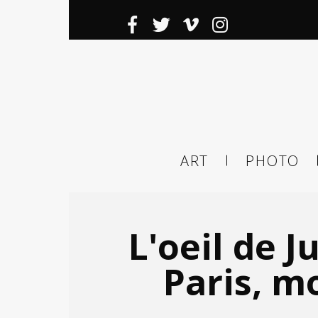
Inscrivez-
Ema
ART
PHOTO
ema
tier
L'oeil de J
Paris, m