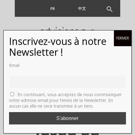
FR
EN
中文
Inscrivez-vous à notre
FERMER
Dans la
Newsletter !
couleur de
Email
Carache,
Paris,
En continuant, vous acceptez de nous communiquer
votre adresse email pour l’envoi de la Newsletter. En
aucun cas elle ne sera transmise à un tiers.
MAMVP,
jusqu'au