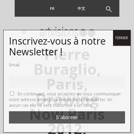
FR
EN
中文
Inscrivez-vous à notre
FERMER
Pierre
Newsletter !
Buraglio,
Email
Paris,
Drawing
En continuant, vous acceptez de nous communiquer
votre adresse email pour l’envoi de la Newsletter. En
aucun cas elle ne sera transmise à un tiers.
Now Paris
2012,