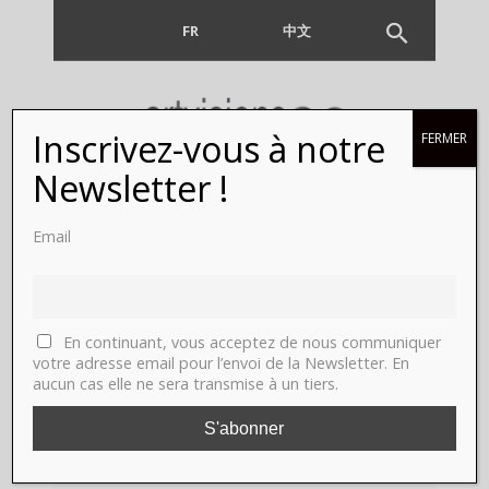
FR
EN
中文
Inscrivez-vous à notre
FERMER
Newsletter !
Punk
Email
attitude,Paris,
Renoma,
En continuant, vous acceptez de nous communiquer
Jusqu'au
votre adresse email pour l’envoi de la Newsletter. En
aucun cas elle ne sera transmise à un tiers.
17/03/12