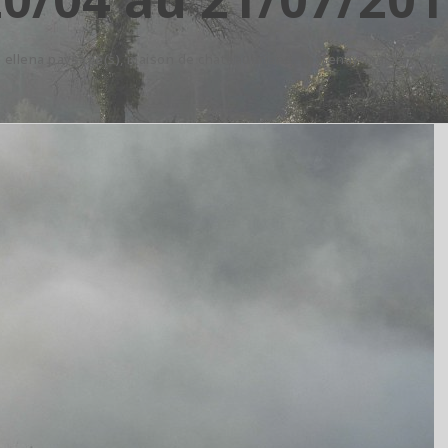
 ellena paysage(s), maison de chateaubriand, châtenay-malabry. du 