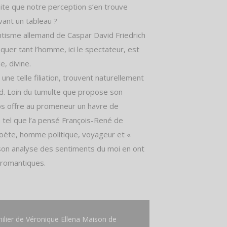
faite que notre perception s’en trouve
ant un tableau ?
antisme allemand de Caspar David Friedrich
er tant l’homme, ici le spectateur, est
e, divine.
ne telle filiation, trouvent naturellement
nd. Loin du tumulte que propose son
ups offre au promeneur un havre de
n tel que l’a pensé François-René de
 poète, homme politique, voyageur et «
t son analyse des sentiments du moi en ont
 romantiques.
lier de Véronique Ellena Maison de