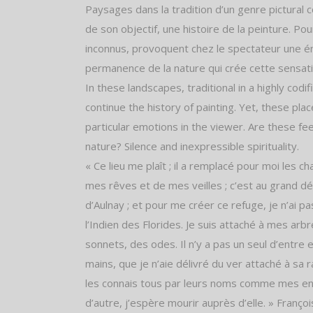
Paysages dans la tradition d’un genre pictural c
de son objectif, une histoire de la peinture. Pourt
inconnus, provoquent chez le spectateur une émo
permanence de la nature qui crée cette sensation 
In these landscapes, traditional in a highly cod
continue the history of painting. Yet, these pl
particular emotions in the viewer. Are these feel
nature? Silence and inexpressible spirituality.
« Ce lieu me plaît ; il a remplacé pour moi les c
mes rêves et de mes veilles ; c’est au grand dés
d’Aulnay ; et pour me créer ce refuge, je n’ai p
l’Indien des Florides. Je suis attaché à mes arbr
sonnets, des odes. Il n’y a pas un seul d’entre
mains, que je n’aie délivré du ver attaché à sa rac
les connais tous par leurs noms comme mes enfan
d’autre, j’espère mourir auprès d’elle. » Fran