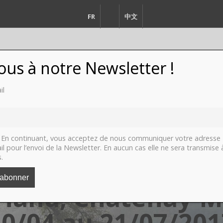
FR
EN
中文
vous à notre Newsletter !
il
FASHION
DESIGN
VIDEO
LI
En continuant, vous acceptez de nous communiquer votre adresse
il pour l’envoi de la Newsletter. En aucun cas elle ne sera transmise 
s.
ELLENA Paysage(s)
iand, Châtenay-M
20/04 au 21/07/201