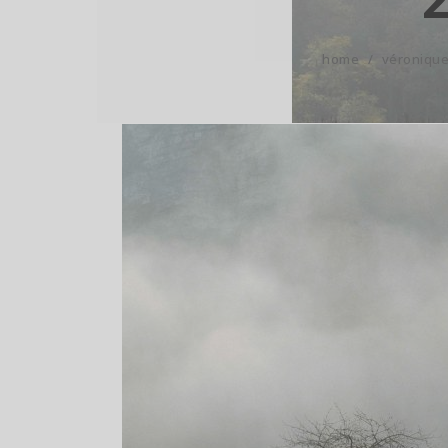
home
/
véronique