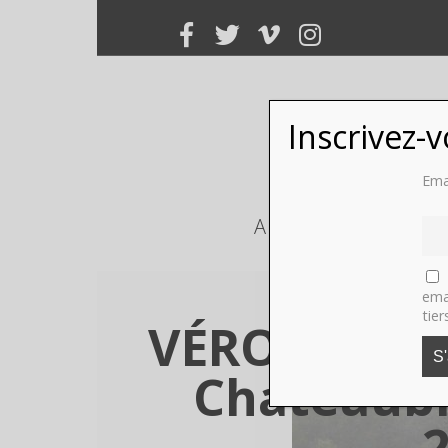
Inscrivez-
Ema
ART
PHOTO
ema
tier
VÉRONIQUE 
Chateaubr