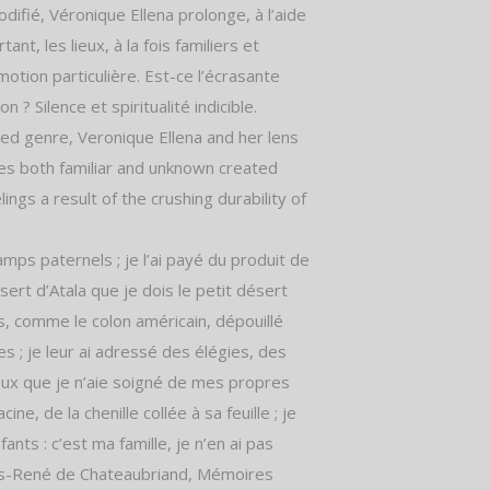
odifié, Véronique Ellena prolonge, à l’aide
ant, les lieux, à la fois familiers et
tion particulière. Est-ce l’écrasante
? Silence et spiritualité indicible.
ified genre, Veronique Ellena and her lens
aces both familiar and unknown created
ings a result of the crushing durability of
hamps paternels ; je l’ai payé du produit de
ert d’Atala que je dois le petit désert
as, comme le colon américain, dépouillé
es ; je leur ai adressé des élégies, des
 eux que je n’aie soigné de mes propres
ine, de la chenille collée à sa feuille ; je
ts : c’est ma famille, je n’en ai pas
çois-René de Chateaubriand, Mémoires