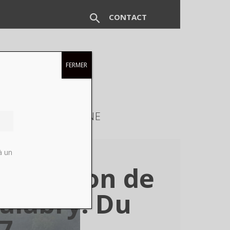
CONTACT
FERMER
EUX
MAGAZINE
à un
, Maison de
alabry. Du
7