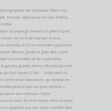
s photographies de Véronique Ellena. Ses
e, frontale, dépourvue de tout artifice,
codifié.
ation du paysage devient un genre à part
 écoles du nord de l’Europe et tout
es d’études à l’Ecole nationale supérieure
onique Ellena a gardé ce goût des sujets
nt à la frontalité de la composition.
 Bugey les grands arbres désolés qui sont
ais Jan Van Goyen (1596 – 1656) dont on
s. Cette vision humaniste, qui semble en
modèle pictural que l’on peut nommé «
 propose une relecture. Cette
ouve au cours du XIXe siècle, chez Gustave
Corot auquel le pas des ondes semble faire