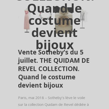
Quand le
costume
devient
bijoux
Vente Sotheby’s du 5
juillet. THE QUIDAM DE
REVEL COLLECTION.
Quand le costume
devient bijoux
Paris, mai 2018 – Sotheby’s lève le voile
sur la collection Quidam de Revel dédiée à