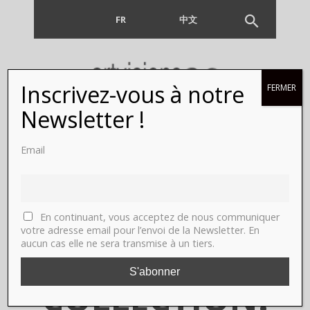
FR
EN
中文
Inscrivez-vous à notre
FERMER
Vente
Newsletter !
Sotheby’s du
Email
5 juillet. THE
QUIDAM DE
En continuant, vous acceptez de nous communiquer
votre adresse email pour l’envoi de la Newsletter. En
aucun cas elle ne sera transmise à un tiers.
REVEL
COLLECTION.