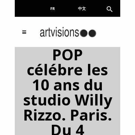
FR
EN
中文
Inscrivez-vous à notre
FERMER
POP
Newsletter !
célébre les
Email
10 ans du
studio Willy
En continuant, vous acceptez de nous communiquer
votre adresse email pour l’envoi de la Newsletter. En
aucun cas elle ne sera transmise à un tiers.
Rizzo. Paris.
Du 4