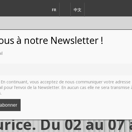
FR
EN
中文
vous à notre Newsletter !
il
FASHION
DESIGN
VIDEO
LI
En continuant, vous acceptez de nous communiquer votre adresse
il pour l’envoi de la Newsletter. En aucun cas elle ne sera transmise 
s.
Promenade du Coll
rice. Du 02 au 07 a