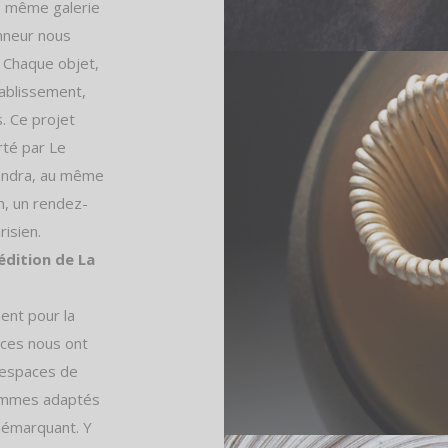
ne même galerie
onneur nous
 Chaque objet,
tablissement,
s. Ce projet
rté par Le
iendra, au même
n, un rendez-
risien.
édition de La
ent pour la
ces nous ont
s espaces de
 sommes adaptés
 démarquant. Y