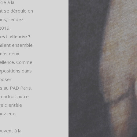
cié à la
t se déroule en
aris, rendez-
2019.
st-elle née ?
aillent ensemble
e nos deux
cellence. Comme
xpositions dans
xposer
ns au PAD Paris.
n endroit autre
e clientèle
ez eux.
uvent à la