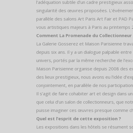
l’adéquation subtile d’un cadre prestigieux asso
singularité des œuvres proposées. L’événemen
parallèle des salons Art Paris Art Fair et PAD P
vous artistiques majeurs à Paris au printemps 
Comment La Promenade du Collectionneur e
La Galerie Gosserez et Maison Parisienne trav
depuis six ans. Il y a un dialogue palpable entr
univers, portés par la même recherche de l’ex
Maison Parisienne organise depuis 2008 des e
des lieux prestigieux, nous avons eu l’idée d’e
conjointement, en parallèle de nos participatio
Il s’agit de faire cohabiter art et design dans u
que celui d’un salon de collectionneurs, que notr
puisse imaginer ces œuvres presque comme ch
Quel est l’esprit de cette exposition ?
Les expositions dans les hôtels se résument so