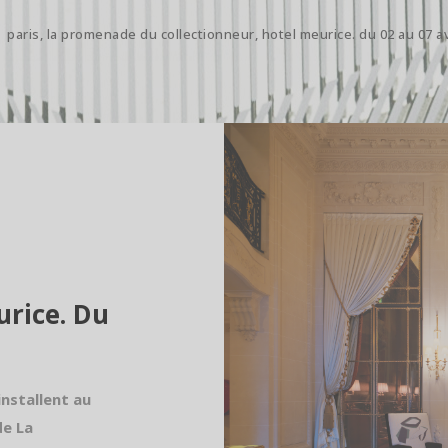
/
paris, la promenade du collectionneur, hotel meurice. du 02 au 07 av
urice. Du
installent au
de La