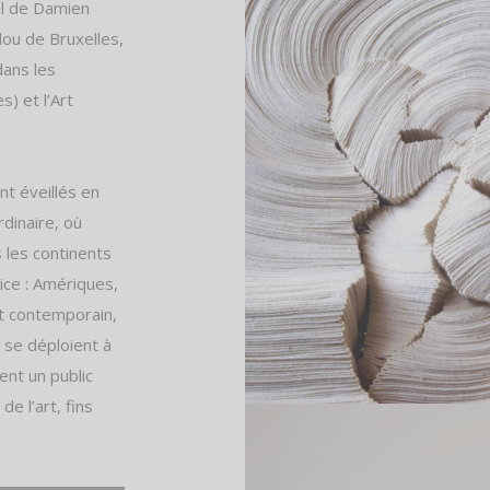
al de Damien
ou de Bruxelles,
dans les
) et l’Art
nt éveillés en
dinaire, où
 les continents
ice : Amériques,
rt contemporain,
s se déploient à
nt un public
e l’art, fins