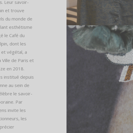
s. Leur savoir-
ain et trouve
els du monde de
êlant esthétisme
gé le Café du
pin, dont les
 et végétal, a
 Ville de Paris et
ize en 2018.
s institué depuis
nne au sein de
lèbre le savoir-
oraine. Par
ens invite les
tionneurs, les
pprécier