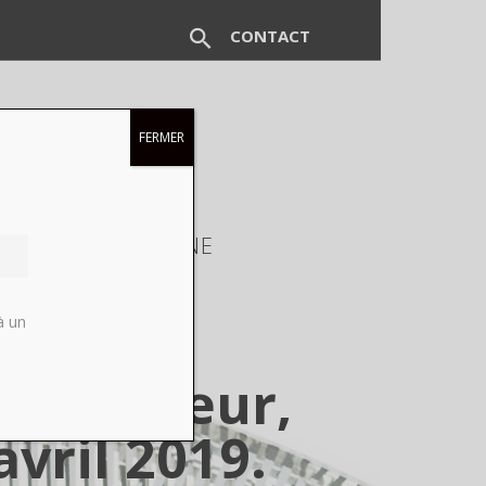
CONTACT
FERMER
EUX
MAGAZINE
à un
ectionneur,
vril 2019.