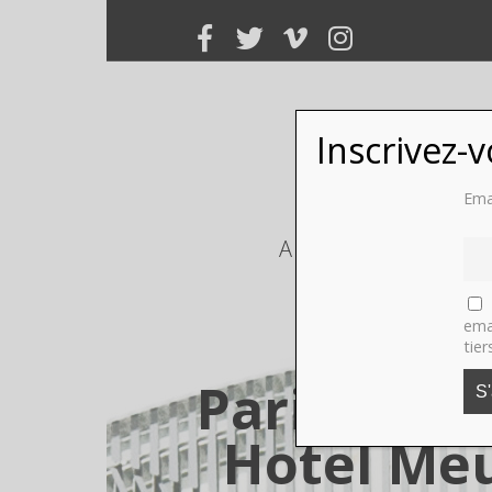
Inscrivez-
Ema
ART
PHOTO
ema
tier
Paris, La 
Hotel Meu