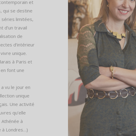
contemporain et
s, qui se destine
 séries limitées,
t d’un travail
lisation de
ectes d’intérieur
vivre unique.
arais à Paris et
 en font une
 a vu le jour en
lection unique
ais. Une activité
vres qu’elle
a Athénée à
ne à Londres…)