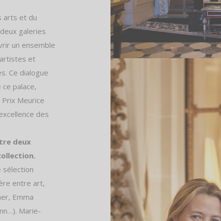
s arts et du
 deux galeries
vrir un ensemble
artistes et
es. Ce dialogue
e ce palace,
 Prix Meurice
’excellence des
tre deux
ollection.
 sélection
ère entre art,
ümer, Emma
nn…). Marie-