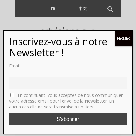
FR
EN
中文
Inscrivez-vous à notre
FERMER
Newsletter !
Notre
Email
SPECIAL
PHOTO en
En continuant, vous acceptez de nous communiquer
votre adresse email pour l’envoi de la Newsletter. En
aucun cas elle ne sera transmise à un tiers.
VIDEO