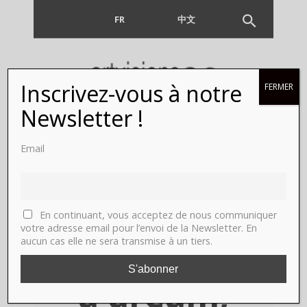
FR
EN
中文
Inscrivez-vous à notre
FERMER
Niki de
Newsletter !
Saint Phalle
Email
et Vincent
Darré, Last
En continuant, vous acceptez de nous communiquer
votre adresse email pour l’envoi de la Newsletter. En
aucun cas elle ne sera transmise à un tiers.
Night I had
a dream,