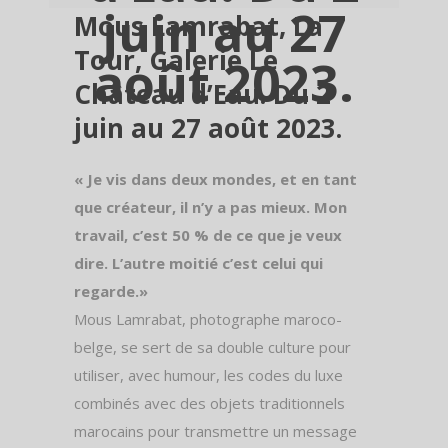
juin au 27
Mous Lamrabat, La
Tour, Galerie Le
août 2023.
Château d’Eau. Du 2
juin au 27 août 2023.
« Je vis dans deux mondes, et en tant
que créateur, il n’y a pas mieux. Mon
travail, c’est 50 % de ce que je veux
dire. L’autre moitié c’est celui qui
regarde.»
Mous Lamrabat, photographe maroco-
belge, se sert de sa double culture pour
utiliser, avec humour, les codes du luxe
combinés avec des objets traditionnels
marocains pour transmettre un message