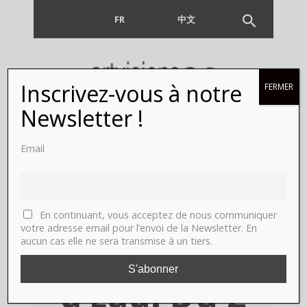
FR
EN
中文
Inscrivez-vous à notre
FERMER
Mous
Newsletter !
Lamrabat,
Email
La Tour,
Galerie Le
En continuant, vous acceptez de nous communiquer
votre adresse email pour l’envoi de la Newsletter. En
aucun cas elle ne sera transmise à un tiers.
Château
d’Eau. Du 2