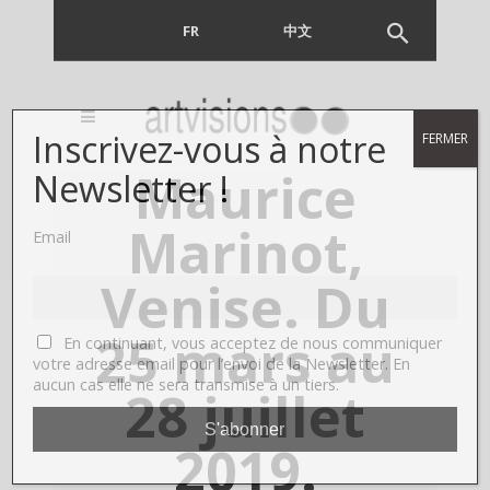
FR
EN
中文
Inscrivez-vous à notre
FERMER
Maurice
Newsletter !
Marinot,
Email
Venise. Du
25 mars au
En continuant, vous acceptez de nous communiquer
votre adresse email pour l’envoi de la Newsletter. En
aucun cas elle ne sera transmise à un tiers.
28 juillet
2019.