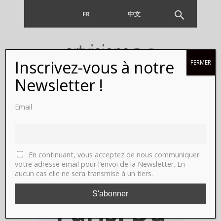
FR
EN
中文
Inscrivez-vous à notre
FERMER
Mathias
Newsletter !
Bengtsson,
Email
GALERIE
MARIA
En continuant, vous acceptez de nous communiquer
votre adresse email pour l’envoi de la Newsletter. En
aucun cas elle ne sera transmise à un tiers.
WETTERGREN,
Paris. Du