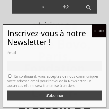
FR
EN
中文
Inscrivez-vous à notre
FERMER
Marie Bovo,
Newsletter !
Paris,
Email
Fondation
Henri
En continuant, vous acceptez de nous communiquer
votre adresse email pour l’envoi de la Newsletter. En
aucun cas elle ne sera transmise à un tiers.
Cartier-
Bresson. Du