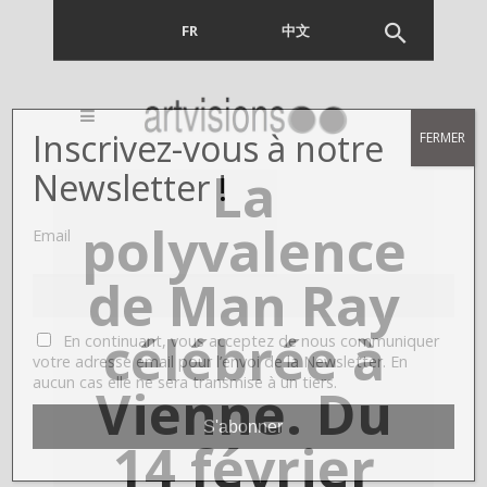
FR
EN
中文
Inscrivez-vous à notre
FERMER
La
Newsletter !
polyvalence
Email
de Man Ray
célébrée à
En continuant, vous acceptez de nous communiquer
votre adresse email pour l’envoi de la Newsletter. En
aucun cas elle ne sera transmise à un tiers.
Vienne. Du
14 février