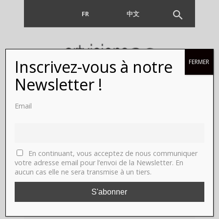
FR
EN
中文
Inscrivez-vous à notre
FERMER
Newsletter !
Le Prix
Email
Découverte
Louis
En continuant, vous acceptez de nous communiquer
Roederer
votre adresse email pour l’envoi de la Newsletter. En
aucun cas elle ne sera transmise à un tiers.
2020.