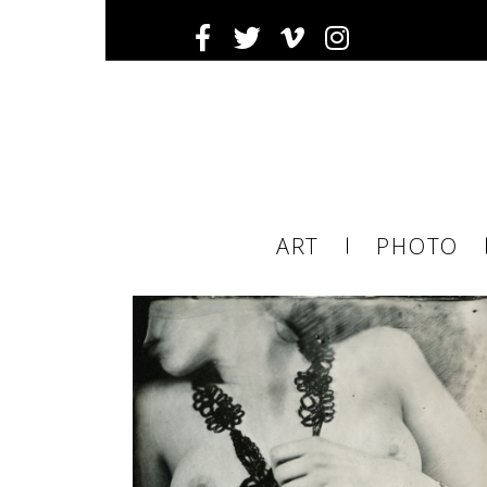
Inscrivez-
Ema
ART
PHOTO
ema
tier