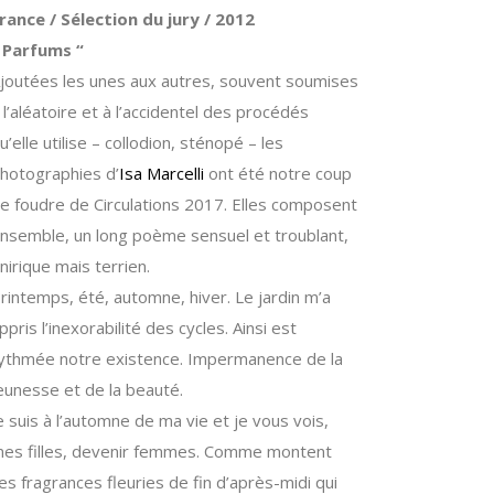
rance / Sélection du jury / 2012
 Parfums “
joutées les unes aux autres, souvent soumises
 l’aléatoire et à l’accidentel des procédés
u’elle utilise – collodion, sténopé – les
hotographies d’
Isa Marcelli
ont été notre coup
e foudre de Circulations 2017. Elles composent
nsemble, un long poème sensuel et troublant,
nirique mais terrien.
rintemps, été, automne, hiver. Le jardin m’a
ppris l’inexorabilité des cycles. Ainsi est
ythmée notre existence. Impermanence de la
eunesse et de la beauté.
e suis à l’automne de ma vie et je vous vois,
es filles, devenir femmes. Comme montent
es fragrances fleuries de fin d’après-midi qui