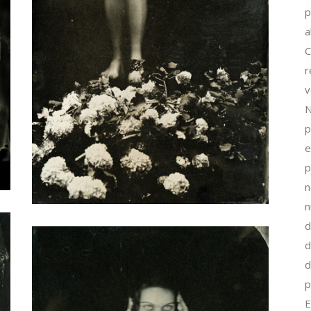
p
a
C
r
v
N
p
e
p
n
n
d
d
d
p
E