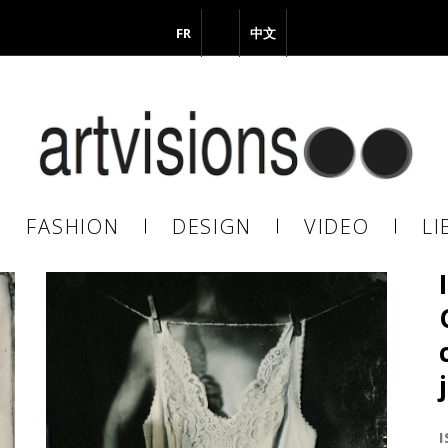
FR
EN
中文
vous à notre Newsletter !
il
FASHION
DESIGN
VIDEO
LI
En continuant, vous acceptez de nous communiquer votre adresse
il pour l’envoi de la Newsletter. En aucun cas elle ne sera transmise 
s.
I