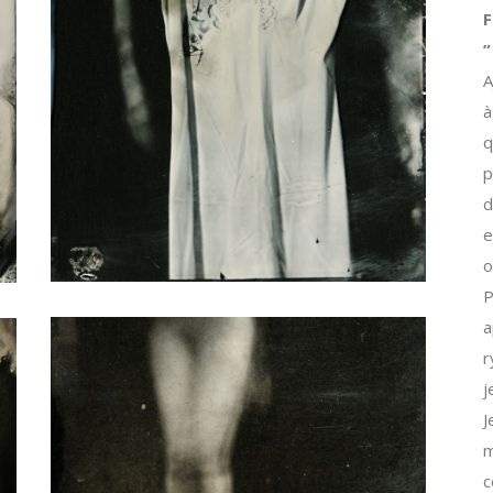
F
”
A
à
q
p
d
e
o
P
a
r
j
J
m
c