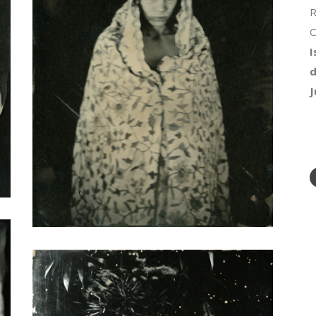
R
O
I
d
J