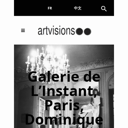
FR
EN
中文
Inscrivez-vous à notre
FERMER
Newsletter !
Email
Galerie de
L’Instant,
En continuant, vous acceptez de nous communiquer
votre adresse email pour l’envoi de la Newsletter. En
Paris,
aucun cas elle ne sera transmise à un tiers.
Dominique