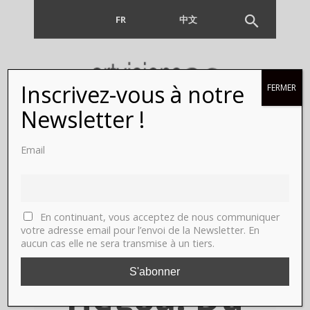
FR
EN
中文
Inscrivez-vous à notre
FERMER
Gainsbourg
Newsletter !
toujours
Email
trente ans !
Paris,
En continuant, vous acceptez de nous communiquer
votre adresse email pour l’envoi de la Newsletter. En
aucun cas elle ne sera transmise à un tiers.
Galerie
Hegoa. Du