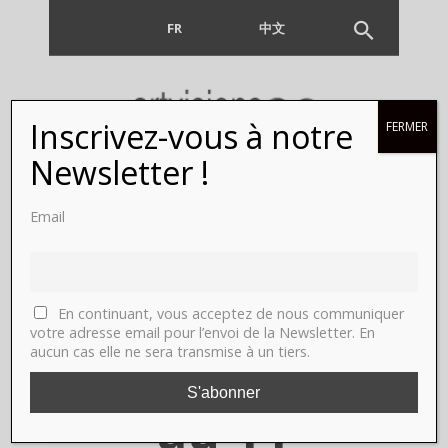
FR
EN
中文
Inscrivez-vous à notre
FERMER
Françoise
Newsletter !
Paviot,
Email
Paris Photo,
Grand-
En continuant, vous acceptez de nous communiquer
votre adresse email pour l’envoi de la Newsletter. En
aucun cas elle ne sera transmise à un tiers.
Palais. Du 8
au 11