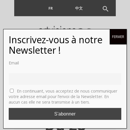
FR
EN
中文
Inscrivez-vous à notre
FERMER
Erwin Olaf,
Newsletter !
Paris,
Email
galerie
Rabouan
En continuant, vous acceptez de nous communiquer
votre adresse email pour l’envoi de la Newsletter. En
aucun cas elle ne sera transmise à un tiers.
Moussion.
Du 28