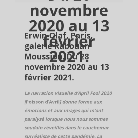
novembre
2020 au 13
Erwin Olaf, Paris,
février
galerie Rabouan
2021.
Moussion. Du 28
novembre 2020 au 13
février 2021.
La narration visuelle d’April Fool 2020
[
Poisson d’Avril
] donne forme aux
émotions et aux images qui m’ont
paralysé lorsque nous nous sommes
soudain réveillés dans le cauchemar
surréaliste de cette pandémie. La