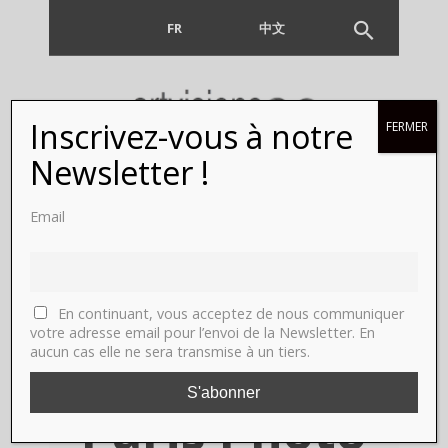
FR
EN
中文
Inscrivez-vous à notre
FERMER
ELLE X, le
Newsletter !
parcours
Email
exceptionnel
de Fannie
En continuant, vous acceptez de nous communiquer
votre adresse email pour l’envoi de la Newsletter. En
aucun cas elle ne sera transmise à un tiers.
Escoulen à
Paris Photo