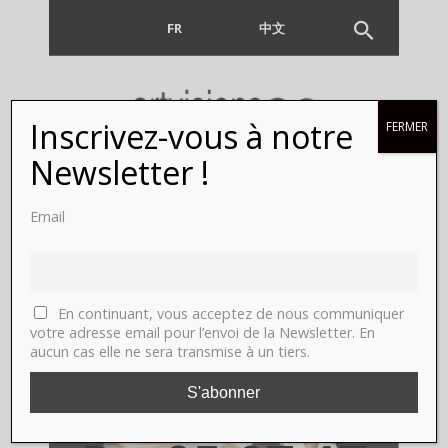
FR
EN
中文
Inscrivez-vous à notre
FERMER
Newsletter !
Email
DIOR en
majesté
En continuant, vous acceptez de nous communiquer
votre adresse email pour l’envoi de la Newsletter. En
aux Arts
aucun cas elle ne sera transmise à un tiers.
Décoratifs.