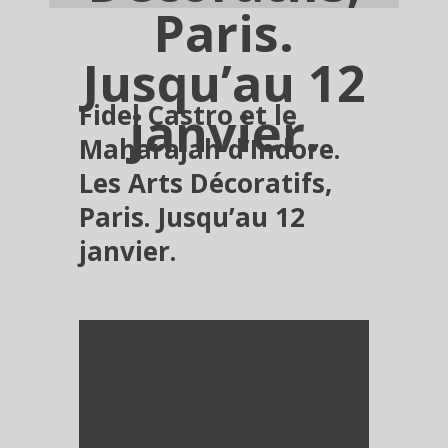
Paris.
Jusqu’au 12
Fidel Castro et le
janvier.
Maharajah d’Indore.
Les Arts Décoratifs,
Paris. Jusqu’au 12
janvier.