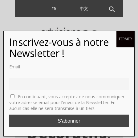
FR
EN
中文
Inscrivez-vous à notre
FERMER
Fidel Castro
Newsletter !
et le
Email
Maharajah
d’Indore.
En continuant, vous acceptez de nous communiquer
votre adresse email pour l’envoi de la Newsletter. En
aucun cas elle ne sera transmise à un tiers.
Les Arts
Décoratifs,