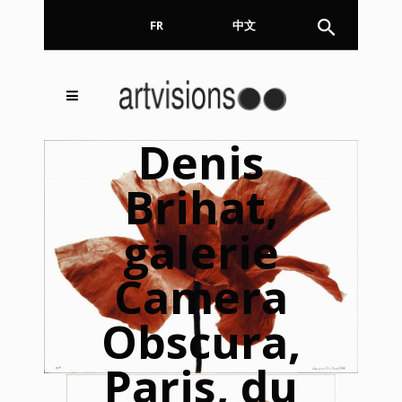
FR
EN
中文
Inscrivez-vous à notre
FERMER
Denis
Newsletter !
Brihat,
Email
galerie
Camera
En continuant, vous acceptez de nous communiquer
votre adresse email pour l’envoi de la Newsletter. En
aucun cas elle ne sera transmise à un tiers.
Obscura,
Paris, du