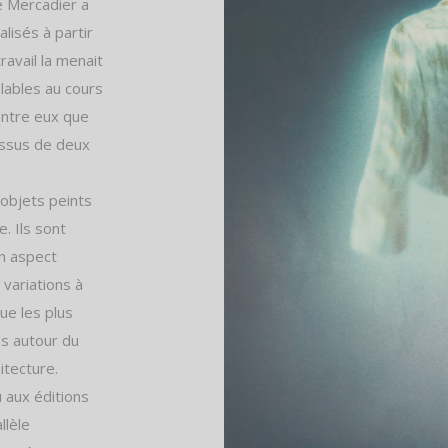
e Mercadier a
lisés à partir
avail la menait
lables au cours
entre eux que
issus de deux
objets peints
e. Ils sont
un aspect
variations à
ue les plus
ns autour du
itecture.
u aux éditions
llèle