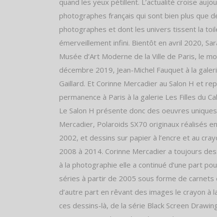
quand les yeux pétillent. L’actualité croise aujou
photographes français qui sont bien plus que d
photographes et dont les univers tissent la toil
émerveillement infini. Bientôt en avril 2020, S
Musée d’Art Moderne de la Ville de Paris, le mo
décembre 2019, Jean-Michel Fauquet à la galer
Gaillard. Et Corinne Mercadier au Salon H et r
permanence à Paris à la galerie Les Filles du Cal
Le Salon H présente donc des oeuvres uniques
Mercadier, Polaroids SX70 originaux réalisés e
2002, et dessins sur papier à l’encre et au cra
2008 à 2014. Corinne Mercadier a toujours des
à la photographie elle a continué d’une part po
séries à partir de 2005 sous forme de carnets d
d’autre part en rêvant des images le crayon à l
ces dessins-là, de la série Black Screen Drawin