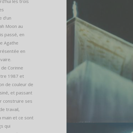
rd’hui les trois
es
e d’un
arah Moon au
is passé, en
ie Agathe
eprésentée en
vaire.
 de Corinne
ntre 1987 et
yon de couleur de
siné, et passant
ur construire ses
e travail,
a main et ce sont
gs qui