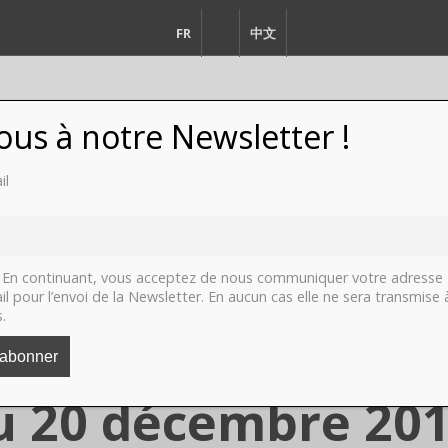
FR
EN
中文
vous à notre Newsletter !
il
FASHION
DESIGN
VIDEO
LI
En continuant, vous acceptez de nous communiquer votre adresse
il pour l’envoi de la Newsletter. En aucun cas elle ne sera transmise 
s.
adier, Paris, Le S
u 20 décembre 201