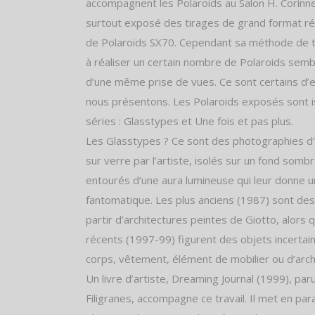
accompagnent les Polaroids au Salon H. Corinn
surtout exposé des tirages de grand format réa
de Polaroids SX70. Cependant sa méthode de tr
à réaliser un certain nombre de Polaroids semb
d’une même prise de vues. Ce sont certains d’
nous présentons. Les Polaroids exposés sont 
séries : Glasstypes et Une fois et pas plus.
Les Glasstypes ? Ce sont des photographies d’
sur verre par l’artiste, isolés sur un fond sombr
entourés d’une aura lumineuse qui leur donne 
fantomatique. Les plus anciens (1987) sont des 
partir d’architectures peintes de Giotto, alors q
récents (1997-99) figurent des objets incertai
corps, vêtement, élément de mobilier ou d’arch
Un livre d’artiste, Dreaming Journal (1999), par
Filigranes, accompagne ce travail. Il met en para