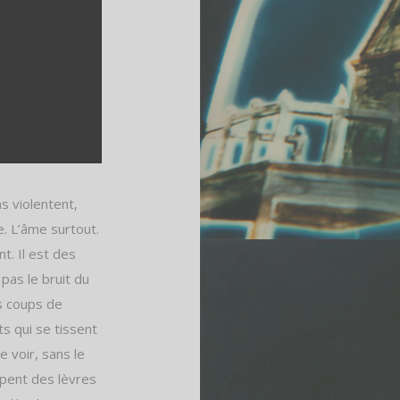
s violentent,
. L’âme surtout.
t. Il est des
as le bruit du
es coups de
ts qui se tissent
le voir, sans le
ppent des lèvres