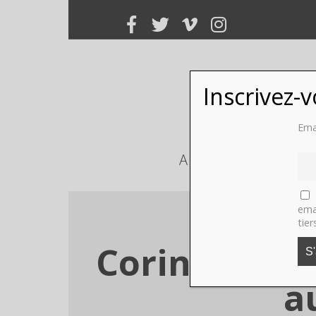
Inscrivez-
Ema
ART
PHOTO
ema
tier
Corinne Merc
a