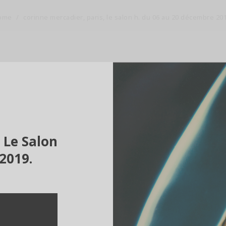
ome
/
corinne mercadier, paris, le salon h. du 06 au 20 décembre 20
 Le Salon
2019.