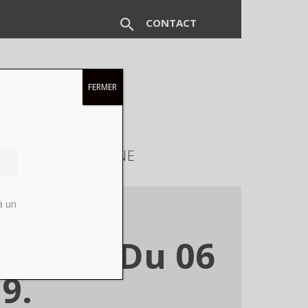
CONTACT
FERMER
EUX
MAGAZINE
à un
alon H. Du 06
9.