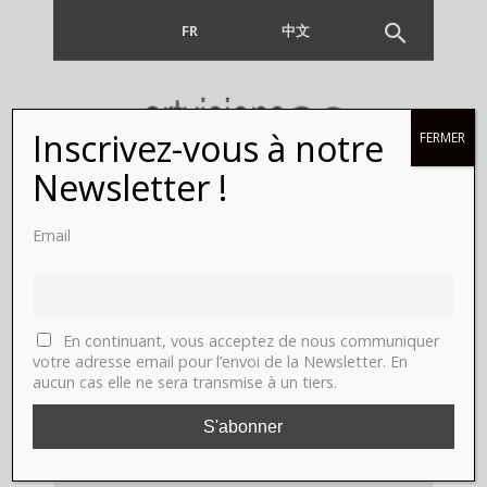
FR
EN
中文
Inscrivez-vous à notre
FERMER
Newsletter !
Circulation(s),
Email
CENTQUATRE-
Paris. Du 14
En continuant, vous acceptez de nous communiquer
mars au 26
votre adresse email pour l’envoi de la Newsletter. En
aucun cas elle ne sera transmise à un tiers.
juillet 2020.