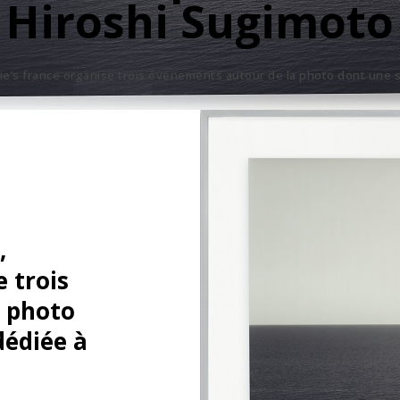
Hiroshi Sugimoto
tie’s france organise trois événements autour de la photo dont une
,
e trois
 photo
dédiée à