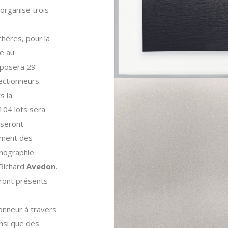
 organise trois
hères, pour la
e au
oposera 29
lectionneurs.
s la
04 lots sera
 seront
mment des
hnographie
 Richard
Avedon
,
eront présents
onneur à travers
nsi que des