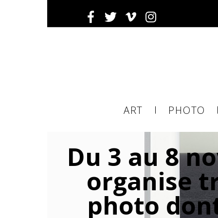
Inscrivez-
Ema
ART
PHOTO
ema
Du 3 au 8 no
tier
organise t
photo dont