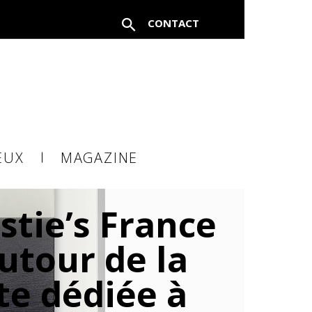
CONTACT
FERMER
EUX
MAGAZINE
à un
stie’s France
utour de la
te dédiée à