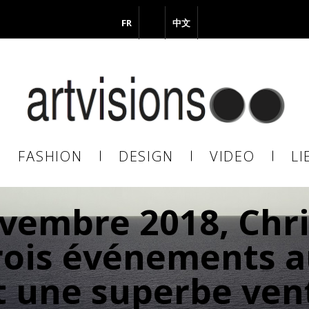
FR
EN
中文
vous à notre Newsletter !
il
FASHION
DESIGN
VIDEO
LI
En continuant, vous acceptez de nous communiquer votre adresse
il pour l’envoi de la Newsletter. En aucun cas elle ne sera transmise 
vembre 2018, Chri
s.
rois événements a
 une superbe ven