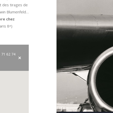
t des tirages de
rwin Blumenfeld…
bre chez
aris 8
)
e
 71 62 74