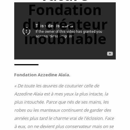
Fondation
du créateur
inoubliable
Fondation Azzedine Alaïa.
« De toute les œuvres de couturier celle de
Azzedine Alaia est à mes yeux la plus intacte, la
plus intouchée. Parce que nés de ses mains, les
robes ou les manteaux continuent de garder des
années plus tard le charme vrai de l’éclosion. Face
à eux, on ne devient plus conservateur mais on se