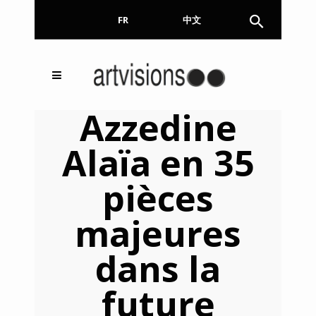
FR
EN
中文
Inscrivez-vous à notre
FERMER
Azzedine
Newsletter !
Alaïa en 35
Email
pièces
majeures
En continuant, vous acceptez de nous communiquer
votre adresse email pour l’envoi de la Newsletter. En
aucun cas elle ne sera transmise à un tiers.
dans la
future