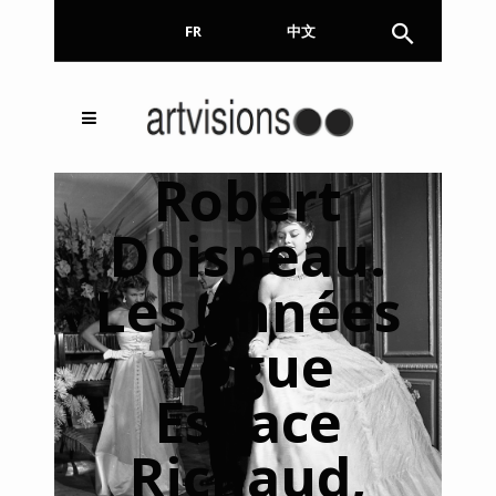
FR
EN
中文
Inscrivez-vous à notre
FERMER
Robert
Newsletter !
Doisneau.
Email
Les années
Vogue
En continuant, vous acceptez de nous communiquer
votre adresse email pour l’envoi de la Newsletter. En
aucun cas elle ne sera transmise à un tiers.
Espace
Richaud,