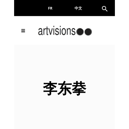
FR
EN
中文
李东拲