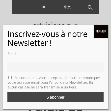
FR
EN
中文
Inscrivez-vous à notre
FERMER
La Maison
Newsletter !
Cartier
Email
dévoile un
OSNI….
En continuant, vous acceptez de nous communiquer
votre adresse email pour l’envoi de la Newsletter. En
aucun cas elle ne sera transmise à un tiers.
devant le
Palais de