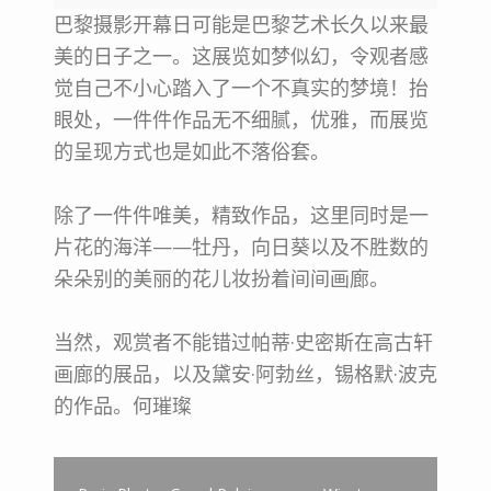
巴黎摄影开幕日可能是巴黎艺术长久以来最
美的日子之一。
这展览如梦似幻，令观者感
觉自己不小心踏入了一个不真实的梦境！
抬
眼处，一件件作品无不细腻，优雅，
而展览
的呈现方式也是如此不落俗套。
除了一件件唯美，精致作品，这里同时是一
片花的海洋——牡丹，
向日葵以及不胜数的
朵朵别的美丽的花儿妆扮着间间画廊。
当然，观赏者不能错过帕蒂·史密斯在高古轩
画廊的展品，
以及黛安·阿勃丝，锡格默·波克
的作品。何璀璨