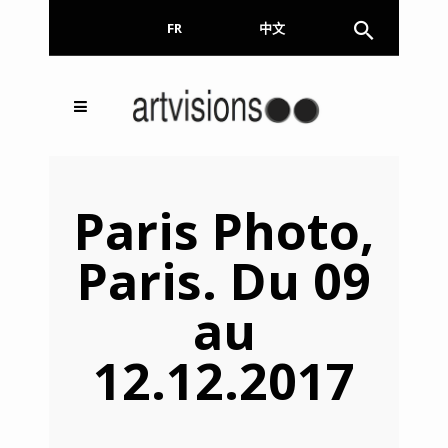
FR
EN
中文
Inscrivez-vous à notre
FERMER
Newsletter !
Paris Photo,
Email
Paris. Du 09
au
En continuant, vous acceptez de nous communiquer
votre adresse email pour l’envoi de la Newsletter. En
aucun cas elle ne sera transmise à un tiers.
12.12.2017