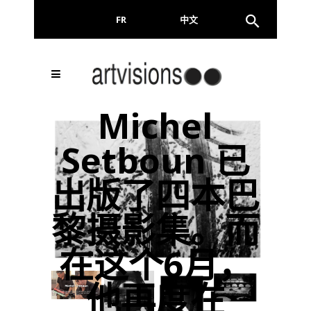
FR
EN
中文
Inscrivez-vous à notre
FERMER
Michel
Newsletter !
Setboun 已
Email
出版了四本巴
黎摄影集。而
En continuant, vous acceptez de nous communiquer
votre adresse email pour l’envoi de la Newsletter. En
aucun cas elle ne sera transmise à un tiers.
在这个6月，
他再度在