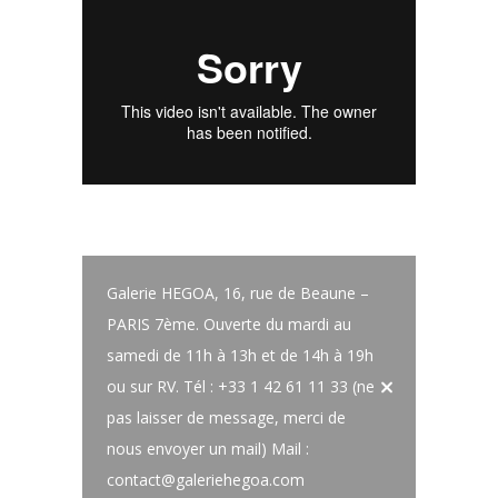
Galerie HEGOA, 16, rue de Beaune –
PARIS 7ème. Ouverte du mardi au
samedi de 11h à 13h et de 14h à 19h
ou sur RV. Tél : +33 1 42 61 11 33 (ne
pas laisser de message, merci de
nous envoyer un mail) Mail :
contact@galeriehegoa.com