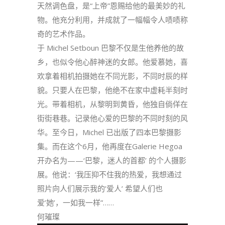
天然调色盘，是“上帝”恩赐给他的最美妙的礼
物。他充分利用，并成就了一幅幅令人啧啧称
奇的艺术作品。
于 Michel Setboun 巴黎不仅是生他养他的故
乡，也似令他心醉神迷的女郎。他爱慕她，喜
欢拿着相机拍摄她在不同光影，不同时辰的样
貌。只要人在巴黎，他绝不在家中虚耗半刻时
光。带着相机，从黎明到黄昏，他独自倘佯在
街街巷巷。记录他心爱的巴黎的不同时刻的风
华。至今日，Michel 已出版了四本巴黎摄影
集。而在这个6月，他再度在Galerie Hegoa
开办名为——‘巴黎，迷人的首都’ 的个人摄影
展。他说：‘我压抑不住我的热爱，我想通过
照片向人们展示我的’爱人’ 希望人们也
爱’她’，一如我一样”……
何璀璨