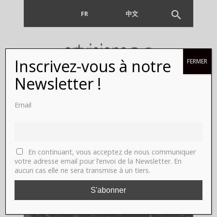
FR
EN
中文
Inscrivez-vous à notre
FERMER
KATRIN
Newsletter !
KOENNING
Email
THE
CROSSING.
En continuant, vous acceptez de nous communiquer
votre adresse email pour l’envoi de la Newsletter. En
aucun cas elle ne sera transmise à un tiers.
The “Cloître
Ouvert”.