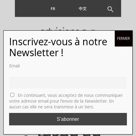
FR
EN
中文
Inscrivez-vous à notre
FERMER
Gao Bo,
Newsletter !
Maison
Email
européenne
de la
En continuant, vous acceptez de nous communiquer
votre adresse email pour l’envoi de la Newsletter. En
aucun cas elle ne sera transmise à un tiers.
photographie.
Jusqu’au