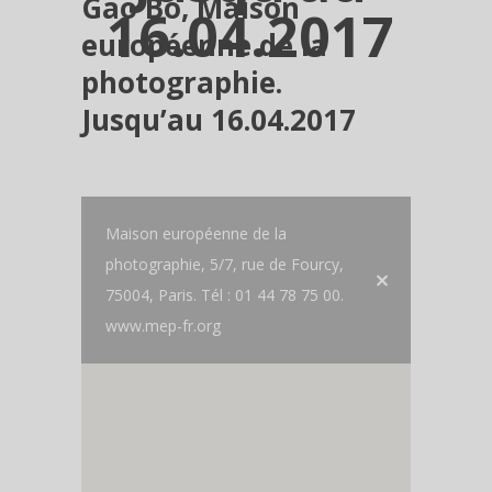
Gao Bo, Maison
16.04.2017
européenne de la
photographie.
Jusqu’au 16.04.2017
Maison européenne de la
photographie, 5/7, rue de Fourcy,
75004, Paris. Tél : 01 44 78 75 00.
www.mep-fr.org